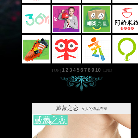
1
2
3
4
5
6
7
8
9
10
TOP
END
|
|
戴蒙之恋
-
女人的饰品专家