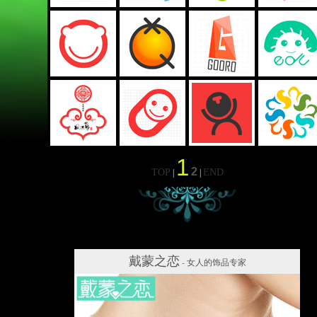
1
2
TOP
END
|
|
戴蒙之恋
-
女人的饰品专家