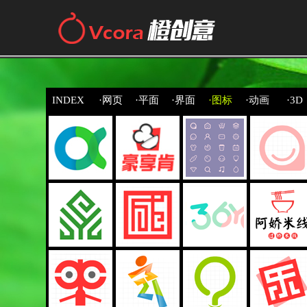
INDEX
·网页
·平面
·界面
·图标
·动画
·3D